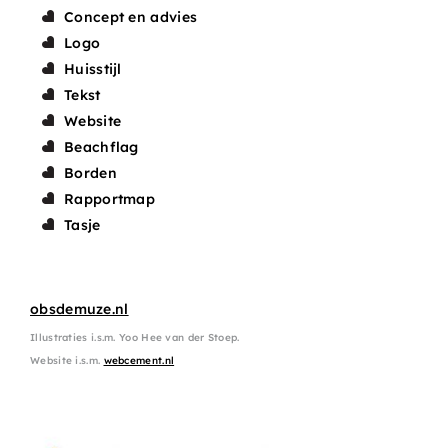
Concept en advies
Logo
Huisstijl
Tekst
Website
Beachflag
Borden
Rapportmap
Tasje
obsdemuze.nl
Illustraties i.s.m. Yoo Hee van der Stoep.
Website i.s.m.
webcement.nl