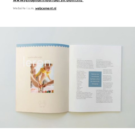
Website i.s.m.
webcement.nl