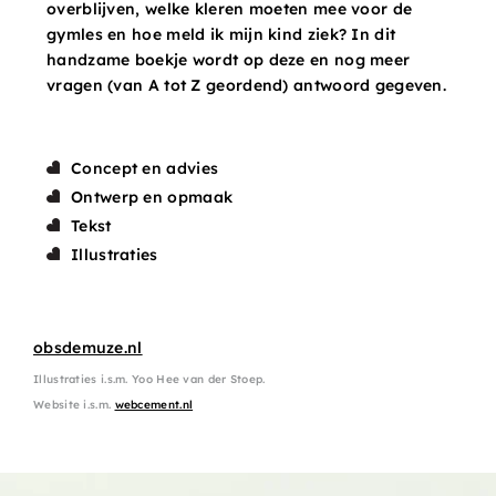
overblijven, welke kleren moeten mee voor de
gymles en hoe meld ik mijn kind ziek? In dit
handzame boekje wordt op deze en nog meer
vragen (van A tot Z geordend) antwoord gegeven.
Concept en advies
Ontwerp en opmaak
Tekst
Illustraties
obsdemuze.nl
Illustraties i.s.m. Yoo Hee van der Stoep.
Website i.s.m.
webcement.nl